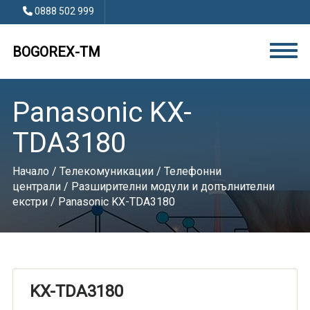
0888 502 999
BOGOREX-TM
Panasonic KX-
TDA3180
Начало
/
Телекомуникации
/
Телефонни
централи
/
Разширителни модули и допълнителни
екстри
/ Panasonic KX-TDA3180
KX-TDA3180