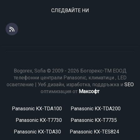
СЛЕДВАЙТЕ НИ
Bogorex, Sofia © 2009 - 2026 Богорекс-ТМ ЕООД
телефонни централи Panasonic, климатици , LED
осветление | Уеб дизайн, изработка, поддръжка и
SEO
оптимизация от
Максофт
Panasonic KX-TDA100
Panasonic KX-TDA200
Panasonic KX-T7730
Panasonic KX-T7735
Panasonic KX-TDA30
Panasonic KX-TES824