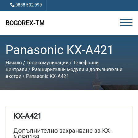
0888 502 999
BOGOREX-TM
Panasonic KX-A421
Начало
/
Телекомуникации
/
Телефонни
централи
/
Разширителни модули и допълнителни
екстри
/ Panasonic KX-A421
KX-A421
Допълнително захранване за KX-
NCP0158