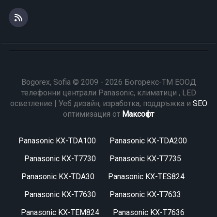
Bogorex, Sofia © 2009 - 2026 Богорекс-ТМ ЕООД
телефонни централи Panasonic, климатици , LED
осветление | Уеб дизайн, изработка, поддръжка и
SEO
оптимизация от
Максофт
Panasonic KX-TDA100
Panasonic KX-TDA200
Panasonic KX-T7730
Panasonic KX-T7735
Panasonic KX-TDA30
Panasonic KX-TES824
Panasonic KX-T7630
Panasonic KX-T7633
Panasonic KX-TEM824
Panasonic KX-T7636