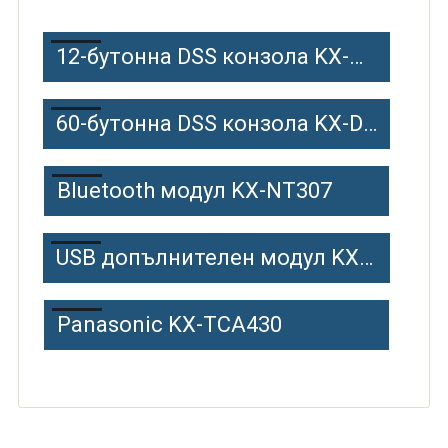
12-бутонна DSS конзола KX-NT303
60-бутонна DSS конзола KX-DT390
Bluetooth модул KX-NT307
USB допълнителен модул KX-DT301
Panasonic KX-TCA430