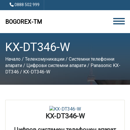
0888 502 999
BOGOREX-TM
KX-DT346-W
Начало
/
Телекомуникации
/
Системни телефонни
апарати
/
Цифрови системни апарати
/
Panasonic KX-
DT346
/ KX-DT346-W
KX-DT346-W
Цифров системен телефонен апарат