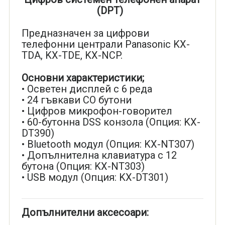
(DPT)
Предназначен за цифрови
телефонни централи Panasonic KX-
TDA, KX-TDE, KX-NCP.
Основни характеристики;
• Осветен дисплей с 6 реда
• 24 гъвкави СО бутони
• Цифров микрофон-говорител
• 60-бутонна DSS конзола (Опция: KX-
DT390)
• Bluetooth модул (Опция: KX-NT307)
• Допълнителна клавиатура с 12
бутона (Опция: KX-NT303)
• USB модул (Опция: KX-DT301)
Допълнителни аксесоари: