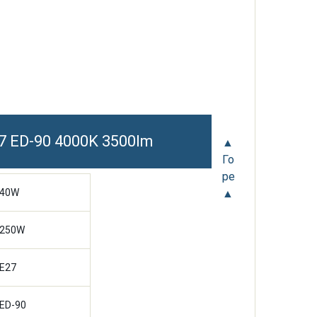
7 ED-90 4000K 3500lm
▲
Го
ре
▲
40W
250W
E27
ED-90