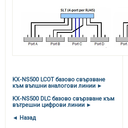
KX-NS500 LCOT базово свързване
към въnшни аналогови линии ►
KX-NS500 DLC базово свързване към
вътрешни цифрови линии ►
◄ Назад