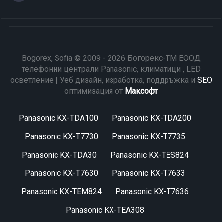
Bogorex, Sofia © 2009 - 2026 Богорекс-ТМ ЕООД
телефонни централи Panasonic, климатици , LED
осветление | Уеб дизайн, изработка, поддръжка и
SEO
оптимизация от
Максофт
Panasonic KX-TDA100
Panasonic KX-TDA200
Panasonic KX-T7730
Panasonic KX-T7735
Panasonic KX-TDA30
Panasonic KX-TES824
Panasonic KX-T7630
Panasonic KX-T7633
Panasonic KX-TEM824
Panasonic KX-T7636
Panasonic KX-TEA308