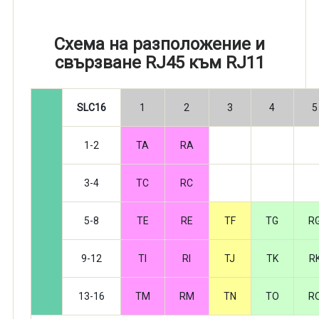
Схема на разположение и
свързване RJ45 към RJ11
SLC16
1
2
3
4
5
1-2
TA
RA
3-4
TC
RC
5-8
TE
RE
TF
TG
R
9-12
TI
RI
TJ
TK
R
13-16
TM
RM
TN
TO
R