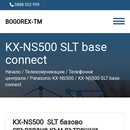
0888 502 999
BOGOREX-TM
KX-NS500 SLT base
connect
Начало
/
Телекомуникации
/
Телефонни
централи
/
Panasonic KX-NS500
/ KX-NS500 SLT base
connect
KX-NS500 SLT базово
свързване към вътрешни