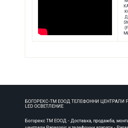
М
К
К
Д
S
(
М
БОГОРЕКС-ТМ ЕООД ТЕЛЕФОННИ ЦЕНТРАЛИ P
LED ОСВЕТЛЕНИЕ
Богорекс ТМ ЕООД - Доставка, продажба, монт
централи Panasonic и телефонни апарати - Pana