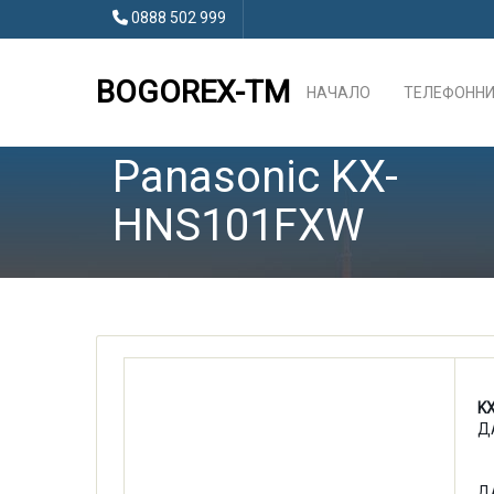
0888 502 999
BOGOREX-TM
НАЧАЛО
ТЕЛЕФОННИ
Panasonic KX-
HNS101FXW
K
Д
Д