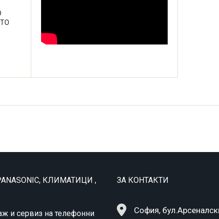
О
ЕТО
ANASONIC, КЛИМАТИЦИ ,
ЗА КОНТАКТИ
София, бул.Арсеналск
аж и сервиз на телефонни