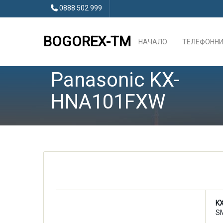
0888 502 999
BOGOREX-TM
НАЧАЛО
ТЕЛЕФОННИ
Panasonic KX-
HNA101FXW
K
S