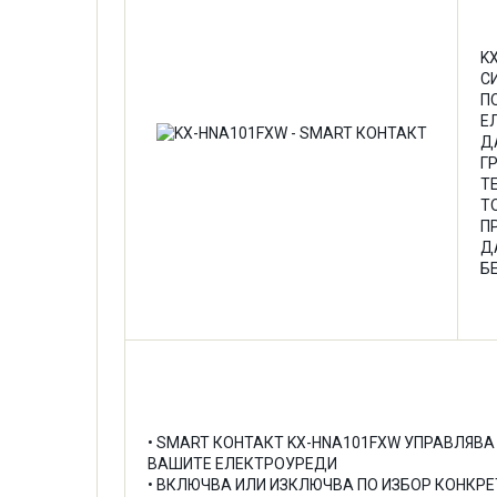
K
С
П
Е
Д
Г
Т
Т
П
Д
Б
• SMART КОНТАКТ KX-HNA101FXW УПРАВЛЯВА
ВАШИТЕ ЕЛЕКТРОУРЕДИ
• ВКЛЮЧВА ИЛИ ИЗКЛЮЧВА ПО ИЗБОР КОНКРЕ