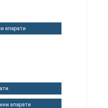
и апарати
ати
нни апарати