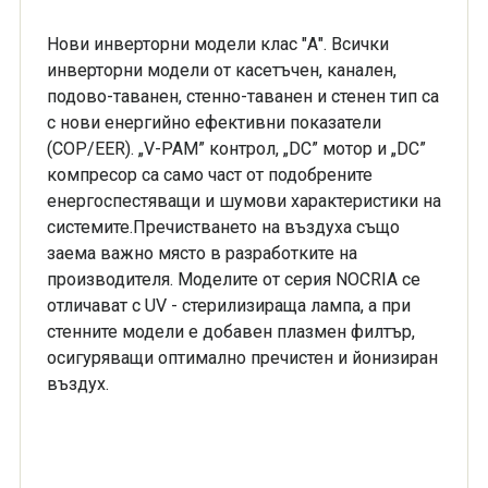
Нови инверторни модели клас "А". Всички
инверторни модели от касетъчен, канален,
подово-таванен, стенно-таванен и стенен тип са
с нови енергийно ефективни показатели
(COP/EER). „V-PAM” контрол, „DC” мотор и „DC”
компресор са само част от подобрените
енергоспестяващи и шумови характеристики на
системите.Пречистването на въздуха също
заема важно място в разработките на
производителя. Моделите от серия NOCRIA се
отличават с UV - стерилизираща лампа, а при
стенните модели е добавен плазмен филтър,
осигуряващи оптимално пречистен и йонизиран
въздух.