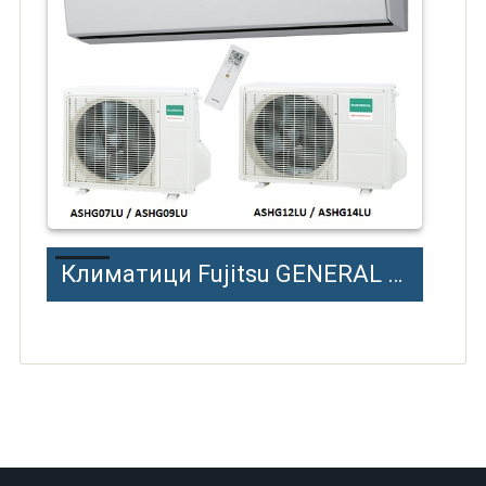
Климатици Fujitsu GENERAL - Информация, Цени, Отстъпки, Промоции