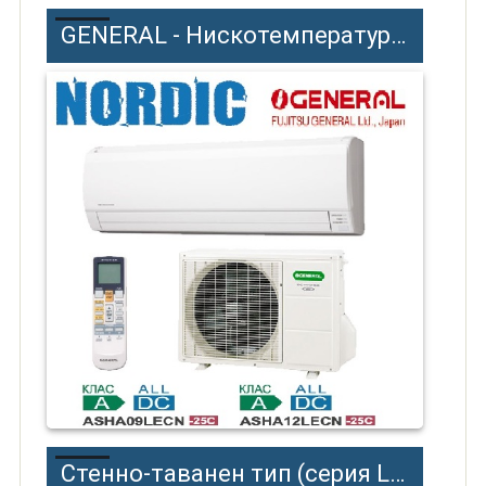
GENERAL - Нискотемпературни климатици NORDIC (LECN)
Стенно-таванен тип (серия LB)