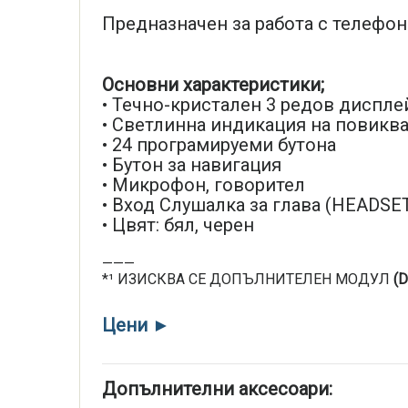
Предназначен за работа с телефонн
Основни характеристики;
• Течно-кристален 3 редов дисплей
• Светлинна индикация на повикв
• 24 програмируеми бутона
• Бутон за навигация
• Микрофон, говорител
• Вход Слушалка за глава (HEADSE
• Цвят: бял, черен
———
*¹ ИЗИСКВА СЕ ДОПЪЛНИТЕЛЕН МОДУЛ
(
Цени ►
Допълнителни аксесоари: