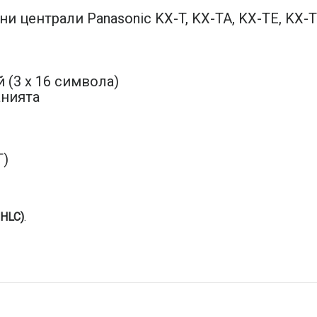
и централи Panasonic KX-T, KX-TA, KX-TE, KX-T
 (3 x 16 символа)
анията
T)
DHLC)
.