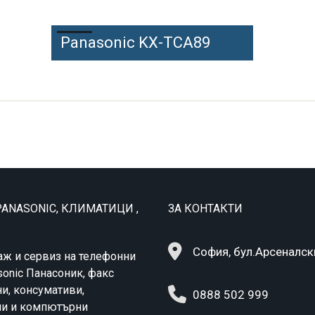
Panasonic KX-TCA89
ANASONIC, КЛИМАТИЦИ ,
ЗА КОНТАКТИ
София, бул.Арсеналск
аж и сервиз на телефонни
sonic Панасоник, факс
и, консумативи,
0888 502 999
ни и компютърни