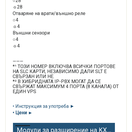
○28
☼28
Отваряне на врати/външно реле
○4
☼4
Външни сензори
○4
☼4
———
*¹ ТОЗИ НОМЕР ВКЛЮЧВА ВСИЧКИ ПОРТОВЕ
НА SLC КАРТИ, НЕЗАВИСИМО ДАЛИ SLT Е
СВЪРЗАН ИЛИ НЕ.
*² В ХИБРИДНАТА IP-PBX МОГАТ ДА СЕ
СВЪРЖАТ МАКСИМУМ 4 ПОРТА (8 КАНАЛА) ОТ
ЕДИН VPS
• Инструкция за употреба ►
• Цени ►
Модули за разширение на KX-TDA30