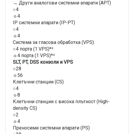
→ Други аналогови системни апарати (APT)
○4
☼4
IP системни апарати (IP-PT)
○4
☼4
Система за гласова обработка (VPS)
○4 порта (1 VPS)*²
☼4 порта (1 VPS)*²
SLT, PT, DSS конзоли и VPS
○28
☼56
Клетъчни станции (CS)
○4
☼8
Клетъчни станции с висока плътност (High-
density CS)
○2
☼4
Преносими системни апарати (PS)