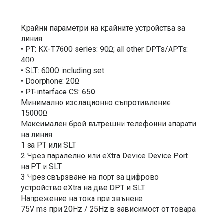
Крайни параметри на крайните устройства за
линия
• PT: KX-T7600 series: 90Ω; all other DPTs/APTs:
40Ω
• SLT: 600Ω including set
• Doorphone: 20Ω
• PT-interface CS: 65Ω
Минимално изолационно съпротивление
15000Ω
Максимален брой вътрешни телефонни апарати
на линия
1 за PT или SLT
2 Чрез паралелно или eXtra Device Device Port
на PT и SLT
3 Чрез свързване на порт за цифрово
устройство eXtra на две DPT и SLT
Напрежение на тока при звънене
75V ms при 20Hz / 25Hz в зависимост от товара