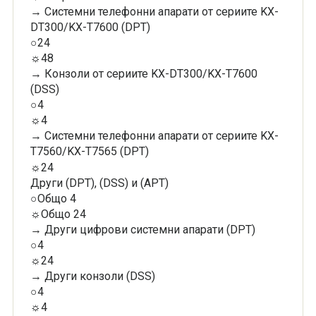
→ Системни телефонни апарати от сериите KX-
DT300/KX-T7600 (DPT)
○24
☼48
→ Конзоли от сериите KX-DT300/KX-T7600
(DSS)
○4
☼4
→ Системни телефонни апарати от сериите KX-
T7560/KX-T7565 (DPT)
☼24
Други (DPT), (DSS) и (APT)
○Общо 4
☼Общо 24
→ Други цифрови системни апарати (DPT)
○4
☼24
→ Други конзоли (DSS)
○4
☼4