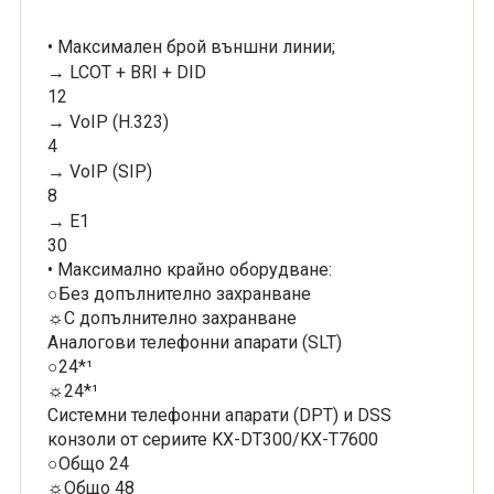
• Максимален брой външни линии;
→ LCOT + BRI + DID
12
→ VoIP (H.323)
4
→ VoIP (SIP)
8
→ E1
30
• Максимално крайно оборудване:
○Без допълнително захранване
☼С допълнително захранване
Аналогови телефонни апарати (SLT)
○24*¹
☼24*¹
Системни телефонни апарати (DPT) и DSS
конзоли oт сериите KX-DT300/KX-T7600
○Общо 24
☼Общо 48