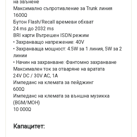
на звънене
Максимално съпротивление за Trunk линия
1600Ω
Бутон Flash/Recall времеви обхват
24 ms до 2032 ms
BRI карти Вътрешен ISDN режим
• Захранващо напрежение: 40V
• Захранваща мощност: 4.5W за 1 линия, 5W за 2
линии
• Начин на захранване: Фантомно захранване
Максимален ток за отваряне на вратата
24V DC / 30V AC, 1A
Импеданс на клемата за пейджинг
600Ω
Импеданс на клемата за външна музикка
(BGM/MOH)
10 000Ω
Капацитет: