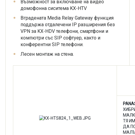
Възможност за включване на видео
домофонна сиситема KX-HTV
Вградената Media Relay Gateway функция
поддържа отдалечени IP разширения без
VPN за KX-HDV телефони, смартфони и
компютри със SIP софтуер, както и
конферентни SIP телефони.
Лесен монтаж на стена.
PANA
ХИБР
МАЛК
ТЯ И
ДА П
МАЛЪ