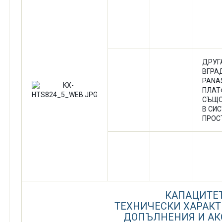
ДРУГ
ВГРАД
PANA
ПЛАТ
СЪЩО
В СИ
ПРОС
КАПАЦИТЕ
ТЕХНИЧЕСКИ ХАРАК
ДОПЪЛНЕНИЯ И АК