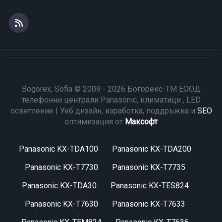
Bogorex, Sofia © 2009 - 2026 Богорекс-ТМ ЕООД
телефонни централи Panasonic, климатици , LED
осветление | Уеб дизайн, изработка, поддръжка и
SEO
оптимизация от
Максофт
Panasonic KX-TDA100
Panasonic KX-TDA200
Panasonic KX-T7730
Panasonic KX-T7735
Panasonic KX-TDA30
Panasonic KX-TES824
Panasonic KX-T7630
Panasonic KX-T7633