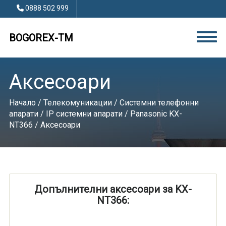
0888 502 999
BOGOREX-TM
Аксесоари
Начало
/
Телекомуникации
/
Системни телефонни
апарати
/
IP системни апарати
/
Panasonic KX-
NT366
/ Аксесоари
Допълнителни аксесоари за KX-
NT366: