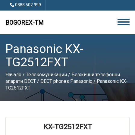
0888 502 999
BOGOREX-TM
Panasonic KX-
TG2512FXT
Начало
/
Телекомуникации
/
Безжични телефонни
апарати DECT
/
DECT phones Panasonic
/ Panasonic KX-
TG2512FXT
KX-TG2512FXT