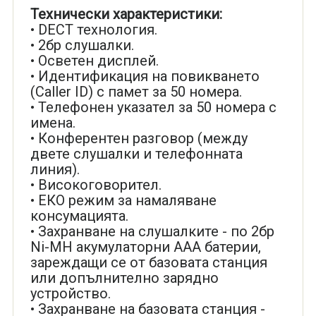
Технически характеристики:
• DECT технология.
• 2бр слушалки.
• Осветен дисплей.
• Идентификация на повикването
(Caller ID) с памет за 50 номера.
• Телефонен указател за 50 номера с
имена.
• Конферентен разговор (между
двете слушалки и телефонната
линия).
• Високоговорител.
• ЕКО режим за намаляване
консумацията.
• Захранване на слушалките - по 2бр
Ni-MH акумулаторни ААА батерии,
зареждащи се от базовата станция
или допълнително зарядно
устройство.
• Захранване на базовата станция -