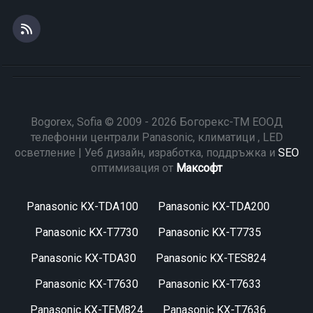
Bogorex, Sofia © 2009 - 2026 Богорекс-ТМ ЕООД
телефонни централи Panasonic, климатици , LED
осветление | Уеб дизайн, изработка, поддръжка и
SEO
оптимизация от
Максофт
Panasonic KX-TDA100
Panasonic KX-TDA200
Panasonic KX-T7730
Panasonic KX-T7735
Panasonic KX-TDA30
Panasonic KX-TES824
Panasonic KX-T7630
Panasonic KX-T7633
Panasonic KX-TEM824
Panasonic KX-T7636