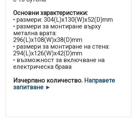
Основни характеристики:
• размери: 304(L)x130(W)x52(D)mm
• размери за монтиране върху
метална врата:
296(L)x108(W)x38(D)mm
• размери за монтиране на стена:
294(L)x126(W)x42(D)mm
• възможност за включване на
електрическа брава
Изчерпано количество.
Направете
запитване ►