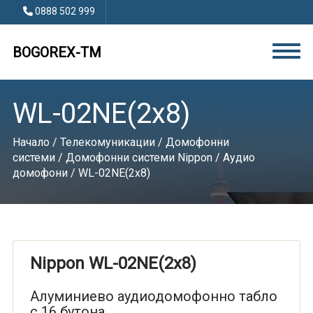
0888 502 999
BOGOREX-TM
WL-02NE(2x8)
Начало
/
Телекомуникации
/
Домофонни
системи
/
Домофонни системи Nippon
/
Аудио
домофони
/ WL-02NE(2x8)
Nippon WL-02NE(2x8)
Алуминиево аудиодомофонно табло
с 16 бутона