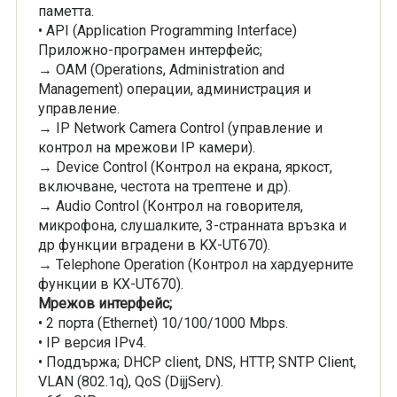
паметта.
• API (Application Programming Interface)
Приложно-програмен интерфейс;
→ OAM (Оperations, Аdministration and
Мanagement) операции, администрация и
управление.
→ IP Network Camera Control (управление и
контрол на мрежови IP камери).
→ Device Control (Контрол на екрана, яркост,
включване, честота на трептене и др).
→ Audio Control (Контрол на говорителя,
микрофона, слушалките, 3-странната връзка и
др функции вградени в KX-UT670).
→ Telephone Operation (Контрол на хардуерните
функции в KX-UT670).
Мрежов интерфейс;
• 2 порта (Ethernet) 10/100/1000 Mbps.
• IP версия IPv4.
• Поддържа; DHCP client, DNS, HTTP, SNTP Client,
VLAN (802.1q), QoS (DijjServ).