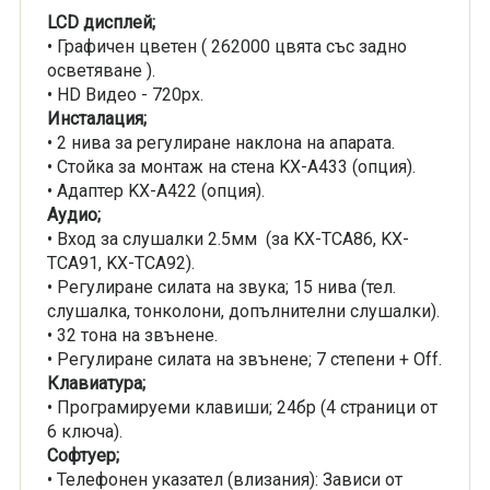
LCD дисплей;
• Графичен цветен ( 262000 цвята със задно
осветяване ).
• HD Видео - 720px.
Инсталация;
• 2 нива за регулиране наклона на апарата.
• Стойка за монтаж на стена KX-A433 (опция).
• Адаптер KX-A422 (опция).
Аудио;
• Вход за слушалки 2.5мм (за KX-TCA86, KX-
TCA91, KX-TCA92).
• Регулиране силата на звука; 15 нива (тел.
слушалка, тонколони, допълнителни слушалки).
• 32 тона на звънене.
• Регулиране силата на звънене; 7 степени + Off.
Клавиатура;
• Програмируеми клавиши; 24бр (4 страници от
6 ключа).
Софтуер;
• Телефонен указател (влизания): Зависи от