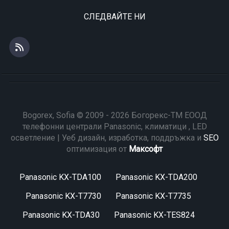
СЛЕДВАЙТЕ НИ
Bogorex, Sofia © 2009 - 2026 Богорекс-ТМ ЕООД
телефонни централи Panasonic, климатици , LED
осветление | Уеб дизайн, изработка, поддръжка и
SEO
оптимизация от
Максофт
Panasonic KX-TDA100
Panasonic KX-TDA200
Panasonic KX-T7730
Panasonic KX-T7735
Panasonic KX-TDA30
Panasonic KX-TES824