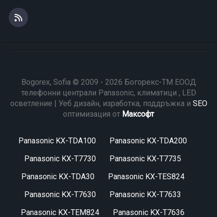
Bogorex, Sofia © 2009 - 2026 Богорекс-ТМ ЕООД
телефонни централи Panasonic, климатици , LED
осветление | Уеб дизайн, изработка, поддръжка и
SEO
оптимизация от
Максофт
Panasonic KX-TDA100
Panasonic KX-TDA200
Panasonic KX-T7730
Panasonic KX-T7735
Panasonic KX-TDA30
Panasonic KX-TES824
Panasonic KX-T7630
Panasonic KX-T7633
Panasonic KX-TEM824
Panasonic KX-T7636