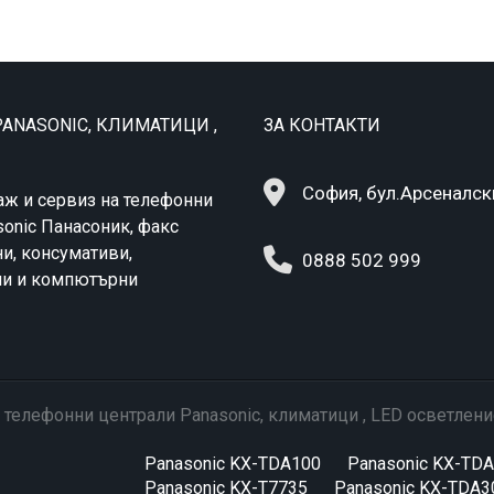
ANASONIC, КЛИМАТИЦИ ,
ЗА КОНТАКТИ
София, бул.Арсеналск
аж и сервиз на телефонни
sonic Панасоник, факс
и, консумативи,
0888 502 999
ни и компютърни
 телефонни централи Panasonic, климатици , LED осветлени
Panasonic KX-TDA100
Panasonic KX-TD
Panasonic KX-T7735
Panasonic KX-TDA3