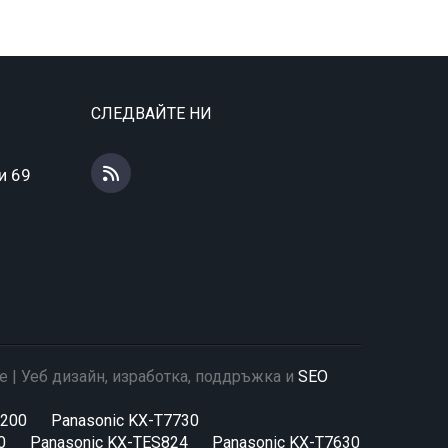
СЛЕДВАЙТЕ НИ
и 69
е | Уеб дизайн, изработка, поддръжка и
SEO
A200
Panasonic KX-T7730
0
Panasonic KX-TES824
Panasonic KX-T7630