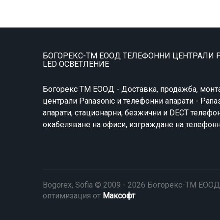
БОГОРЕКС-ТМ ЕООД ТЕЛЕФОННИ ЦЕНТРАЛИ P
LED ОСВЕТЛЕНИЕ
Богорекс ТМ ЕООД - Доставка, продажба, монт
централи Panasonic и телефонни апарати - Pana
апарати, стационарни, безжични и DECT телефон
окабеляване на офиси, изграждане на телефон
Bogorex, Sofia © 2009 - 2026 Богорекс-ТМ ЕООД
оптимизация от
Максофт