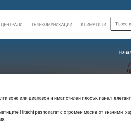
 ЦЕНТРАЛИ
ТЕЛЕКОМУНИКАЦИИ
КЛИМАТИЦИ
Нача
улти зона или диапазон и имат стилен плосък панел, елеган
атиците Hitachi разполагат с огромен масив от значими ха
ия.