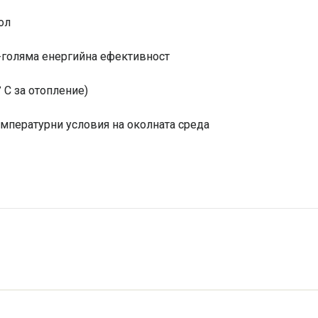
ол
о-голяма енергийна ефективност
° C за отопление)
емпературни условия на околната среда