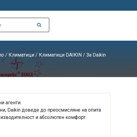
ло
/
Климатици
/
Климатици DAIKIN
/ За Daikin
и агенти.
ни, Daikin доведе до преосмисляне на опита
роизводителност и абсолютен комфорт.