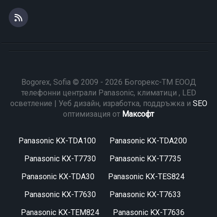
Bogorex, Sofia © 2009 - 2026 Богорекс-ТМ ЕООД
телефонни централи Panasonic, климатици , LED
осветление | Уеб дизайн, изработка, поддръжка и
SEO
оптимизация от
Максофт
Panasonic KX-TDA100
Panasonic KX-TDA200
Panasonic KX-T7730
Panasonic KX-T7735
Panasonic KX-TDA30
Panasonic KX-TES824
Panasonic KX-T7630
Panasonic KX-T7633
Panasonic KX-TEM824
Panasonic KX-T7636