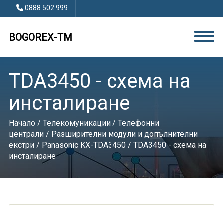
0888 502 999
BOGOREX-TM
TDA3450 - схема на
инсталиране
Начало
/
Телекомуникации
/
Телефонни
централи
/
Разширителни модули и допълнителни
екстри
/
Panasonic KX-TDA3450
/ TDA3450 - схема на
инсталиране