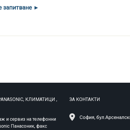
е запитване ►
ANASONIC, КЛИМАТИЦИ ,
ЗА КОНТАКТИ
София, бул.Арсеналск
аж и сервиз на телефонни
sonic Панасоник, факс