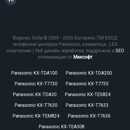
Bogorex, Sofia © 2009 - 2026 Богорекс-ТМ ЕООД
телефонни централи Panasonic, климатици , LED
осветление | Уеб дизайн, изработка, поддръжка и
SEO
оптимизация от
Максофт
Panasonic KX-TDA100
Panasonic KX-TDA200
Panasonic KX-T7730
Panasonic KX-T7735
Panasonic KX-TDA30
Panasonic KX-TES824
Panasonic KX-T7630
Panasonic KX-T7633
Panasonic KX-TEM824
Panasonic KX-T7636
Panasonic KX-TEA308