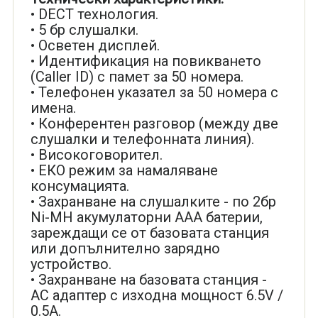
• DECT технология.
• 5 бр слушалки.
• Осветен дисплей.
• Идентификация на повикването
(Caller ID) с памет за 50 номера.
• Телефонен указател за 50 номера с
имена.
• Конферентен разговор (между две
слушалки и телефонната линия).
• Високоговорител.
• ЕКО режим за намаляване
консумацията.
• Захранване на слушалките - по 2бр
Ni-MH акумулаторни ААА батерии,
зареждащи се от базовата станция
или допълнително зарядно
устройство.
• Захранване на базовата станция -
АС адаптер с изходна мощност 6.5V /
0.5A.