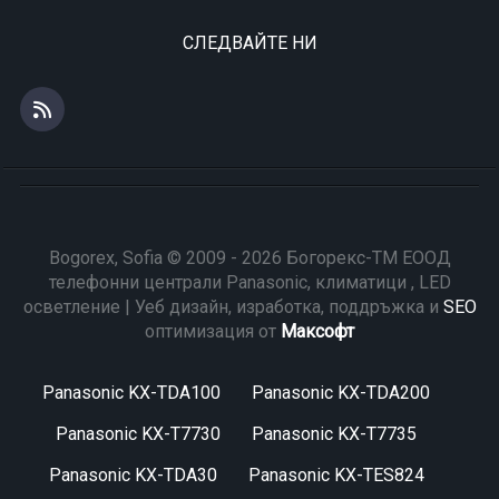
СЛЕДВАЙТЕ НИ
Bogorex, Sofia © 2009 - 2026 Богорекс-ТМ ЕООД
телефонни централи Panasonic, климатици , LED
осветление | Уеб дизайн, изработка, поддръжка и
SEO
оптимизация от
Максофт
Panasonic KX-TDA100
Panasonic KX-TDA200
Panasonic KX-T7730
Panasonic KX-T7735
Panasonic KX-TDA30
Panasonic KX-TES824