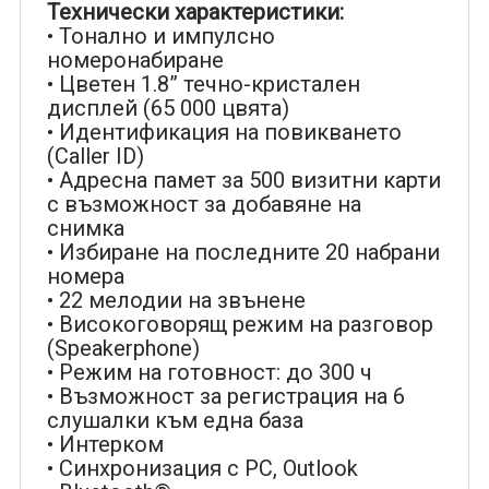
Технически характеристики:
• Тонално и импулсно
номеронабиране
• Цветен 1.8” течно-кристален
дисплей (65 000 цвята)
• Идентификация на повикването
(Caller ID)
• Адресна памет за 500 визитни карти
с възможност за добавяне на
снимка
• Избиране на последните 20 набрани
номера
• 22 мелодии на звънене
• Високоговорящ режим на разговор
(Speakerphone)
• Режим на готовност: до 300 ч
• Възможност за регистрация на 6
слушалки към една база
• Интерком
• Синхронизация с PC, Outlook