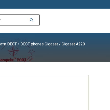
ати DECT
/
DECT phones Gigaset
/ Gigaset A220