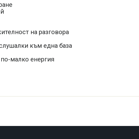
ране
ей
жителност на разговора
 слушалки към една база
% по-малко енергия