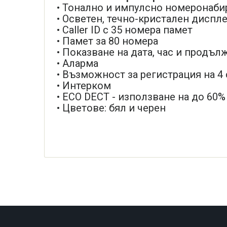
• Тонално и импулсно номеронаби
• Осветен, течно-кристален диспл
• Caller ID с 35 номера памет
• Памет за 80 номера
• Показване на дата, час и продъл
• Аларма
• Възможност за регистрация на 4
• Интерком
• ECO DECT - използване на до 60
• Цветове: бял и черен