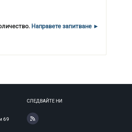
оличество.
Hаправете запитване ►
СЛЕДВАЙТЕ НИ
и 69