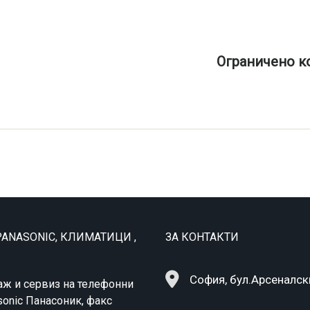
Ограничено к
ANASONIC, КЛИМАТИЦИ ,
ЗА КОНТАКТИ
София, бул.Арсеналск
аж и сервиз на телефонни
sonic Панасоник, факс