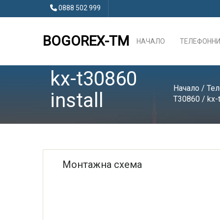
0888 502 999
BOGOREX-TM
НАЧАЛО
ТЕЛЕФОННИ
kx-t30860
Начало
/
Те
install
T30860
/ kx-
Монтажна схема