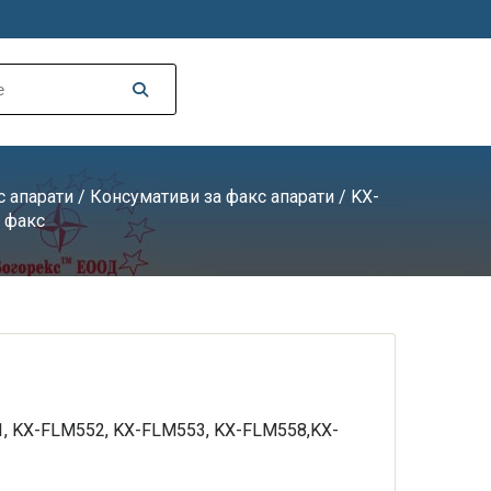
с апарати
/
Консумативи за факс апарати
/ KX-
н факс
51, KX-FLM552, KX-FLM553, KX-FLM558,KX-