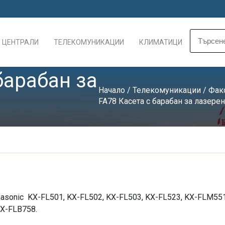
 ЦЕНТРАЛИ
ТЕЛЕКОМУНИКАЦИИ
КЛИМАТИЦИ
барабан за
Начало
/
Телекомуникации
/
Фак
FA78 Касета с барабан за лазере
anasonic KX-FL501, KX-FL502, KX-FL503, KX-FL523, KX-FLM5
KX-FLB758.