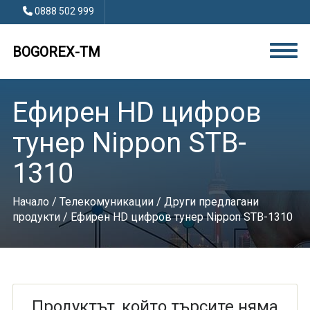
0888 502 999
BOGOREX-TM
Ефирен HD цифров
тунер Nippon STB-
1310
Начало
/
Телекомуникации
/
Други предлагани
продукти
/ Ефирен HD цифров тунер Nippon STB-1310
Продуктът, който търсите няма