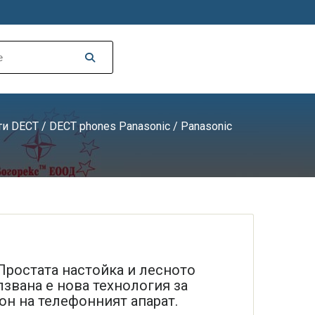
ти DECT
/
DECT phones Panasonic
/ Panasonic
 Простата настойка и лесното
звана е нова технология за
он на телефонният апарат.