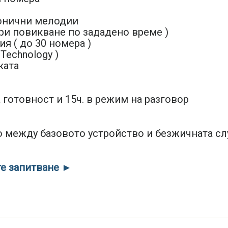
фонични мелодии
ри повикване по зададено време )
я ( до 30 номера )
 Technology )
ката
а готовност и 15ч. в режим на разговор
о между базовото устройство и безжичната с
те запитване ►