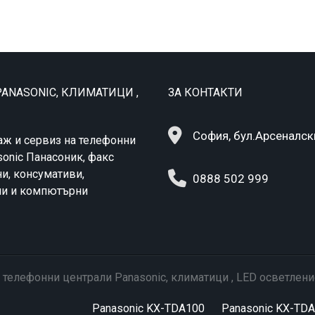
ANASONIC, КЛИМАТИЦИ ,
ЗА КОНТАКТИ
София, бул.Арсеналск
аж и сервиз на телефонни
sonic Панасоник, факс
и, консумативи,
0888 502 999
ни и компютърни
 телефонни централи Panasonic, климатици , LED осветлени
Panasonic KX-TDA100
Panasonic KX-TD