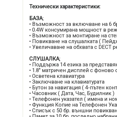
Технически характеристики:
БАЗА
;
• Възможност за включване на 6 б
• 0.4W консумирана мощност в ре
• Възможност за монтиране на сте
• Повикване на слушалката ( Пейд
• Увеличаване на обхвата с DECT р
СЛУШАЛКА
;
• Поддържа 14 езика за представя
• 1.8" матричен дисплей с фоново 
• Осветена клавиатура
• Заключване на клавиатурата
• Бутон за навигация ( 4-пътен кон
• Часовник ( Дата, Час, Будилник )
• Телефонен указател ( имена и но
• Функция Копие на Телефонен Ука
• Списък с 50 бр. външни повиква
• Памет за 10 бр. последно набран