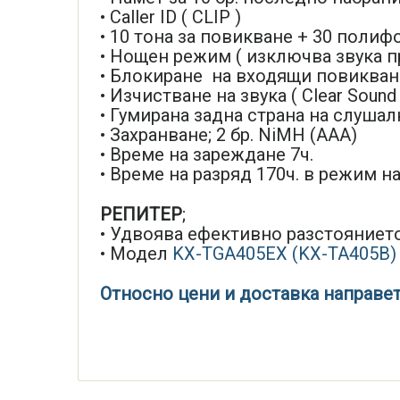
• Caller ID ( CLIP )
• 10 тона за повикване + 30 поли
• Нощен режим ( изключва звука п
• Блокиране на входящи повиквани
• Изчистване на звука ( Clear Sound
• Гумирана задна страна на слушал
• Захранване; 2 бр. NiMH (AAA)
• Време на зареждане 7ч.
• Време на разряд 170ч. в режим н
РЕПИТЕР
;
• Удвоява ефективно разстояниет
• Модел
KX-TGA405EX
(KX-TA405B)
Относно цени и доставка направе