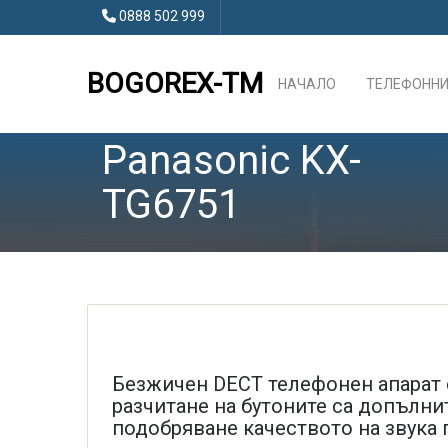
0888 502 999
BOGOREX-TM
НАЧАЛО
ТЕЛЕФОННИ
Panasonic KX-
TG6751
Безжичен DECT телефонен апарат с
разчитане на бутоните са допълни
подобряване качеството на звука 