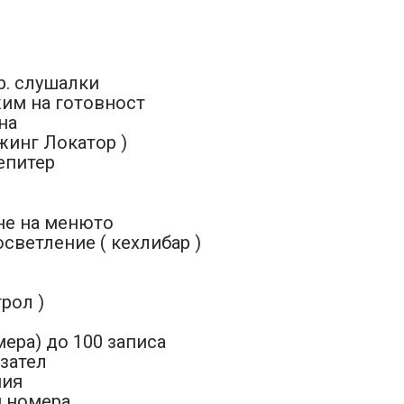
р. слушалки
жим на готовност
на
жинг Локатор )
епитер
не на менюто
осветление ( кехлибар )
трол )
мера) до 100 записа
зател
ния
и номера