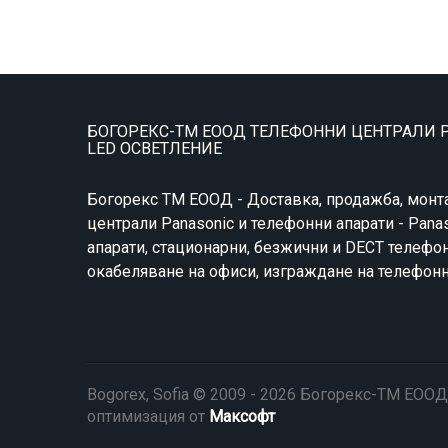
БОГОРЕКС-ТМ ЕООД ТЕЛЕФОННИ ЦЕНТРАЛИ P
LED ОСВЕТЛЕНИЕ
Богорекс ТМ ЕООД - Доставка, продажба, монт
централи Panasonic и телефонни апарати - Pana
апарати, стационарни, безжични и DECT телефон
окабеляване на офиси, изграждане на телефон
Bogorex, Sofia © 2009 - 2026 Богорекс-ТМ ЕООД
оптимизация от
Максофт