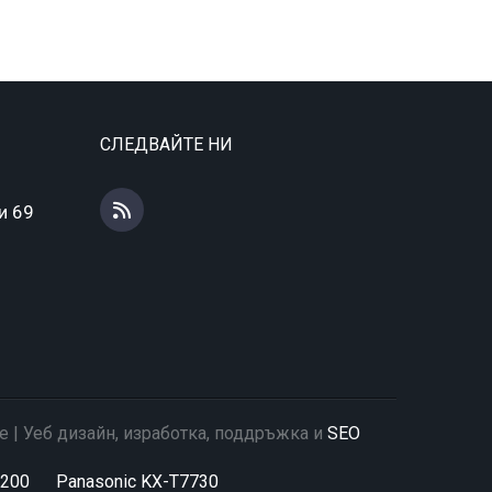
СЛЕДВАЙТЕ НИ
и 69
е | Уеб дизайн, изработка, поддръжка и
SEO
A200
Panasonic KX-T7730