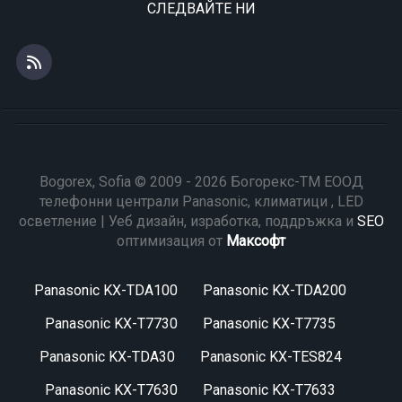
СЛЕДВАЙТЕ НИ
Bogorex, Sofia © 2009 - 2026 Богорекс-ТМ ЕООД
телефонни централи Panasonic, климатици , LED
осветление | Уеб дизайн, изработка, поддръжка и
SEO
оптимизация от
Максофт
Panasonic KX-TDA100
Panasonic KX-TDA200
Panasonic KX-T7730
Panasonic KX-T7735
Panasonic KX-TDA30
Panasonic KX-TES824
Panasonic KX-T7630
Panasonic KX-T7633