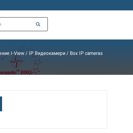
ние I-View
/
IP Видеокамери
/ Box IP cameras