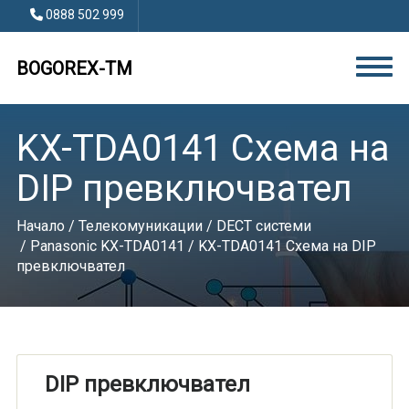
0888 502 999
BOGOREX-TM
KX-TDA0141 Схема на
DIP превключвател
Начало
/
Телекомуникации
/
DECT системи
/
Panasonic KX-TDA0141
/ KX-TDA0141 Схема на DIP
превключвател
DIP превключвател