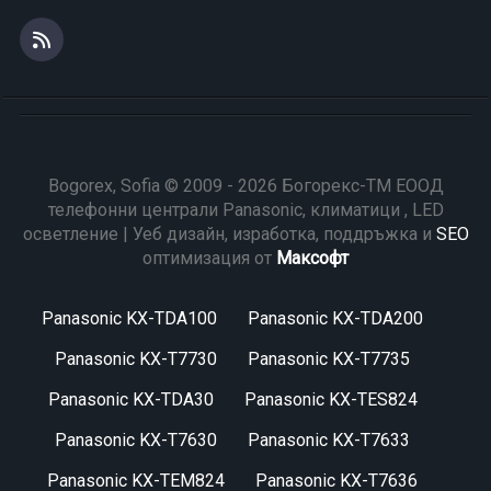
Bogorex, Sofia © 2009 - 2026 Богорекс-ТМ ЕООД
телефонни централи Panasonic, климатици , LED
осветление | Уеб дизайн, изработка, поддръжка и
SEO
оптимизация от
Максофт
Panasonic KX-TDA100
Panasonic KX-TDA200
Panasonic KX-T7730
Panasonic KX-T7735
Panasonic KX-TDA30
Panasonic KX-TES824
Panasonic KX-T7630
Panasonic KX-T7633
Panasonic KX-TEM824
Panasonic KX-T7636