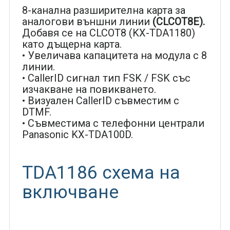
8-канална разширителна карта за
аналогови външни линии
(CLCOT8Е).
Добавя се на CLCOT8 (KX-TDA1180)
като дъщерна карта.
• Увеличава капацитета на модула с 8
линии.
• CallerID сигнал тип FSK / FSK със
изчакване на повикването.
• Визуален CallerID съвместим с
DTMF.
• Съвместима с телефонни централи
Panasonic KX-TDA100D.
TDA1186 схема на
включване