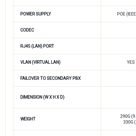
POWER SUPPLY
POE (IEE
CODEC
RJ45 (LAN) PORT
VLAN (VIRTUAL LAN)
YES
FAILOVER TO SECONDARY PBX
DIMENSION (W X H X D)
290G (
WEIGHT
330G 