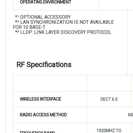
OPERATING ENVIRONMENT
*¹ OPTIONAL ACCESSORY
*² LAN SYNCHRONIZATION IS NOT AVAILABLE
FOR 10 BASE-T.
*³ LLDP: LINK LAYER DISCOVERY PROTOCOL
RF Specifications
ITEM
KX-NS0154
WIRELESS INTERFACE
DECT 6.0
RADIO ACCESS METHOD
M
1920MHZ TO