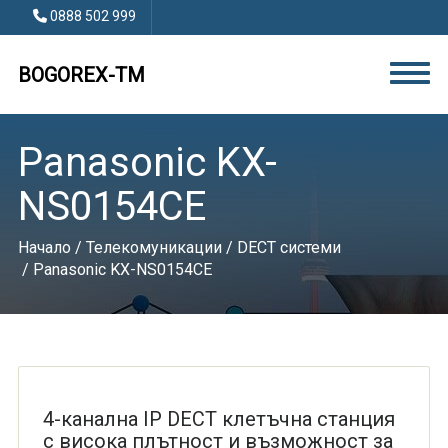
0888 502 999
BOGOREX-TM
Panasonic KX-
NS0154CE
Начало
/
Телекомуникации
/
DECT системи
/ Panasonic KX-NS0154CE
4-канална IP DECT клетъчна станция
с висока плътност и възможност за