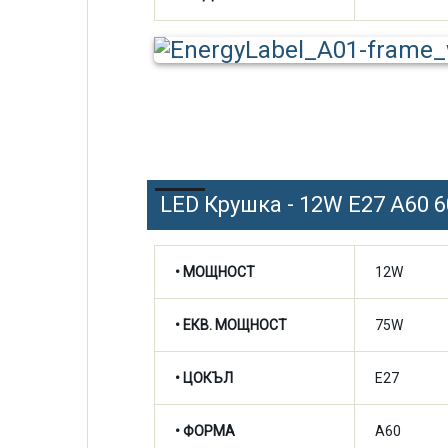
LED Крушка - 12W E27 A60 
• МОЩНОСТ
12W
• ЕКВ. МОЩНОСТ
75W
• ЦОКЪЛ
E27
• ФОРМА
A60