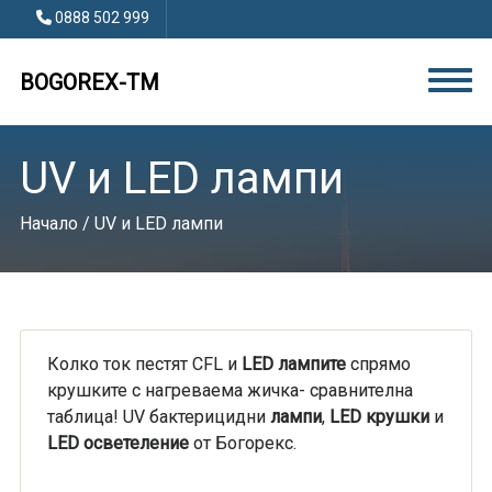
0888 502 999
BOGOREX-TM
UV и LED лампи
Начало
/ UV и LED лампи
Колко ток пестят CFL и
LED лампите
спрямо
крушките с нагреваема жичка- сравнителна
таблица! UV бактерицидни
лампи
,
LED крушки
и
LED осветеление
от Богорекс.