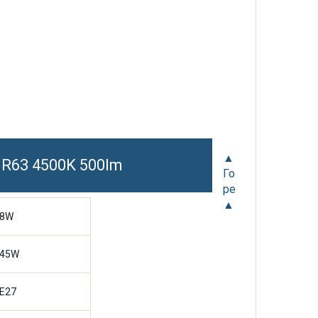
▲
 R63 4500K 500lm
Го
ре
▲
8W
45W
E27