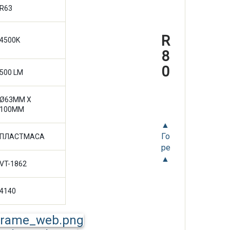
R63
R
4500K
8
0
500 LM
Ø63MM X
100MM
▲
Го
ПЛАСТМАСА
ре
▲
VT-1862
4140