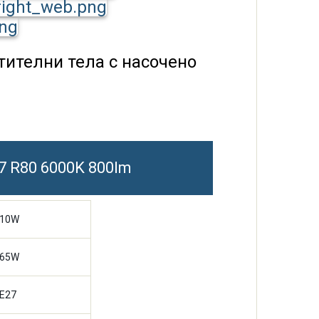
тителни тела с насочено
7 R80 6000K 800lm
10W
65W
E27