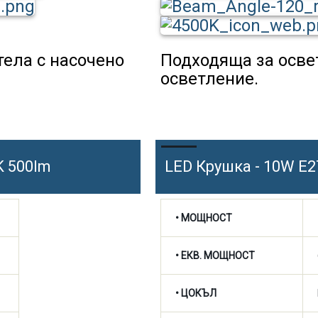
тела с насочено
Подходяща за осве
осветление.
K 500lm
LED Крушка - 10W E2
• МОЩНОСТ
• ЕКВ. МОЩНОСТ
• ЦОКЪЛ