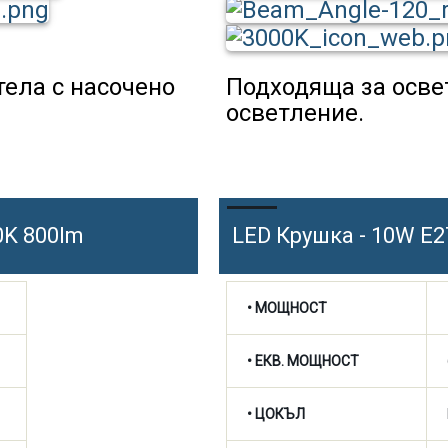
тела с насочено
Подходяща за осве
осветление.
0K 800lm
LED Крушка - 10W E2
• МОЩНОСТ
• ЕКВ. МОЩНОСТ
• ЦОКЪЛ