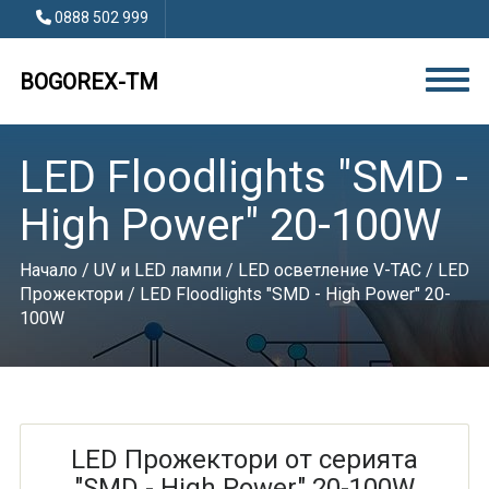
0888 502 999
BOGOREX-TM
LED Floodlights "SMD -
High Power" 20-100W
Начало
/
UV и LED лампи
/
LED осветление V-TAC
/
LED
Прожектори
/ LED Floodlights "SMD - High Power" 20-
100W
LED Прожектори от серията
"SMD - High Power" 20-100W