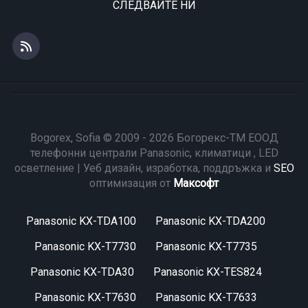
СЛЕДВАЙТЕ НИ
Bogorex, Sofia © 2009 - 2026 Богорекс-ТМ ЕООД
телефонни централи Panasonic, климатици , LED
осветление | Уеб дизайн, изработка, поддръжка и
SEO
оптимизация от
Максофт
Panasonic KX-TDA100
Panasonic KX-TDA200
Panasonic KX-T7730
Panasonic KX-T7735
Panasonic KX-TDA30
Panasonic KX-TES824
Panasonic KX-T7630
Panasonic KX-T7633