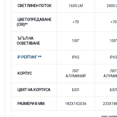
СВЕТЛИНЕН ПОТОК
1600 LM
2400 
ЦВЕТОПРЕДАВАНЕ
>70
>70
(CRI)*¹
ЪГЪЛ НА
100°
100
ОСВЕТЯВАНЕ
IP РЕЙТИНГ **
IP65
IP6
ЛЯТ
ЛЯ
КОРПУС
АЛУМИНИЙ
АЛУМИ
ЦВЯТ НА КОРПУСА
БЯЛ
БЯ
РАЗМЕРИ В ММ.
182X142X36
233X18