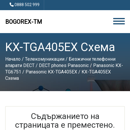
0888 502 999
BOGOREX-TM
KX-TGA405EX Схема
Начало
/
Телекомуникации
/
Безжични телефонни
апарати DECT
/
DECT phones Panasonic
/
Panasonic KX-
TG6751
/
Panasonic KX-TGA405EX
/ KX-TGA405EX
Схема
Съдържанието на
страницата е преместено.