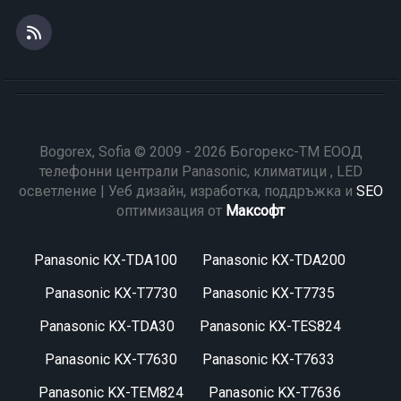
Bogorex, Sofia © 2009 - 2026 Богорекс-ТМ ЕООД
телефонни централи Panasonic, климатици , LED
осветление | Уеб дизайн, изработка, поддръжка и
SEO
оптимизация от
Максофт
Panasonic KX-TDA100
Panasonic KX-TDA200
Panasonic KX-T7730
Panasonic KX-T7735
Panasonic KX-TDA30
Panasonic KX-TES824
Panasonic KX-T7630
Panasonic KX-T7633
Panasonic KX-TEM824
Panasonic KX-T7636