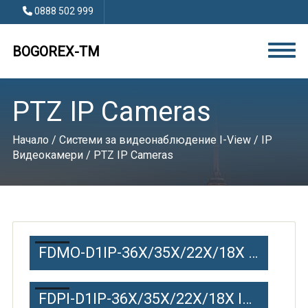
0888 502 999
BOGOREX-TM
PTZ IP Cameras
Начало
/
Системи за видеонаблюдение I-View
/
IP
Видеокамери
/ PTZ IP Cameras
FDMO-D1IP-36X/35X/22X/18X Outdoor IP Speed Dome
FDPI-D1IP-36X/35X/22X/18X Indoor IP Speed Dome