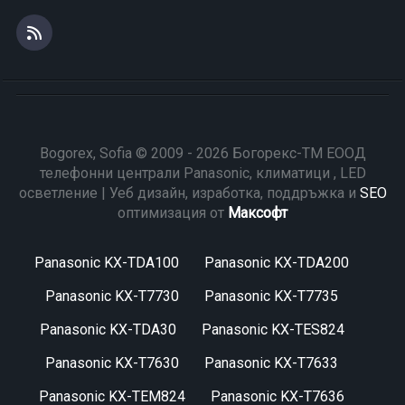
Bogorex, Sofia © 2009 - 2026 Богорекс-ТМ ЕООД
телефонни централи Panasonic, климатици , LED
осветление | Уеб дизайн, изработка, поддръжка и
SEO
оптимизация от
Максофт
Panasonic KX-TDA100
Panasonic KX-TDA200
Panasonic KX-T7730
Panasonic KX-T7735
Panasonic KX-TDA30
Panasonic KX-TES824
Panasonic KX-T7630
Panasonic KX-T7633
Panasonic KX-TEM824
Panasonic KX-T7636