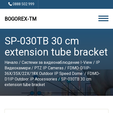
0888 502 999
BOGOREX-TM
SP-030TB 30 cm
extension tube bracket
Начало
/
Системи за видеонаблюдение I-View
/
IP
Видеокамери
/
PTZ IP Cameras
/
FDMO-D1IP-
36X/35X/22X/18X Outdoor IP Speed Dome
/
FDMO-
D1IP Outdoor IP Accessories
/ SP-030TB 30 cm
extension tube bracket