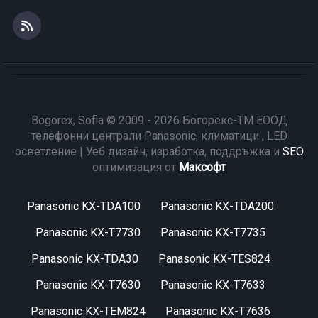
Bogorex, Sofia © 2009 - 2026 Богорекс-ТМ ЕООД
телефонни централи Panasonic, климатици , LED
осветление | Уеб дизайн, изработка, поддръжка и
SEO
оптимизация от
Максофт
Panasonic KX-TDA100
Panasonic KX-TDA200
Panasonic KX-T7730
Panasonic KX-T7735
Panasonic KX-TDA30
Panasonic KX-TES824
Panasonic KX-T7630
Panasonic KX-T7633
Panasonic KX-TEM824
Panasonic KX-T7636