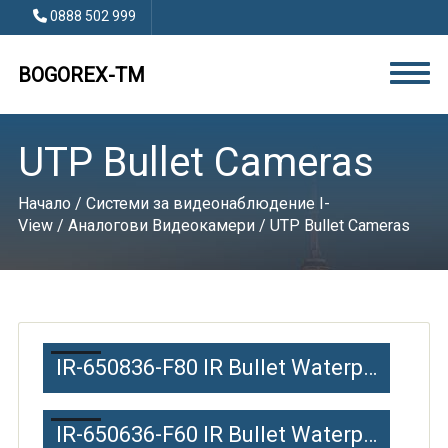
0888 502 999
BOGOREX-TM
UTP Bullet Cameras
Начало
/
Системи за видеонаблюдение I-
View
/
Аналогови Видеокамери
/ UTP Bullet Cameras
IR-650836-F80 IR Bullet Waterproof UTP Camera
IR-650636-F60 IR Bullet Waterproof UTP Camera