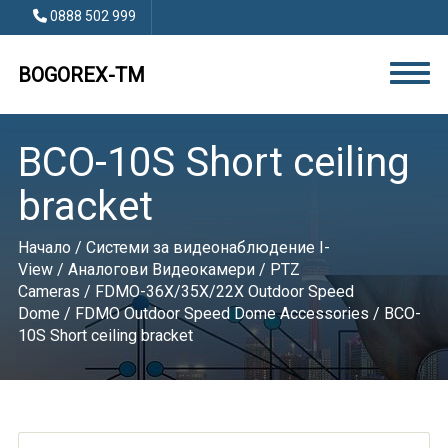
0888 502 999
BOGOREX-TM
BCO-10S Short ceiling
bracket
Начало
/
Системи за видеонаблюдение I-
View
/
Аналогови Видеокамери
/
PTZ
Cameras
/
FDMO-36X/35X/22X Outdoor Speed
Dome
/
FDMO Outdoor Speed Dome Accessories
/ BCO-
10S Short ceiling bracket