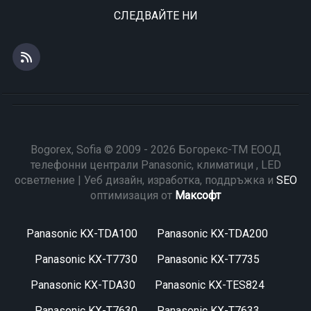
СЛЕДВАЙТЕ НИ
Bogorex, Sofia © 2009 - 2026 Богорекс-ТМ ЕООД
телефонни централи Panasonic, климатици , LED
осветление | Уеб дизайн, изработка, поддръжка и
SEO
оптимизация от
Максофт
Panasonic KX-TDA100
Panasonic KX-TDA200
Panasonic KX-T7730
Panasonic KX-T7735
Panasonic KX-TDA30
Panasonic KX-TES824
Panasonic KX-T7630
Panasonic KX-T7633