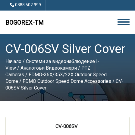
0888 502 999
BOGOREX-TM
CV-006SV Silver Cover
Начало
/
Системи за видеонаблюдение I-
View
/
Аналогови Видеокамери
/
PTZ
Cameras
/
FDMO-36X/35X/22X Outdoor Speed
Dome
/
FDMO Outdoor Speed Dome Accessories
/ CV-
006SV Silver Cover
CV-006SV