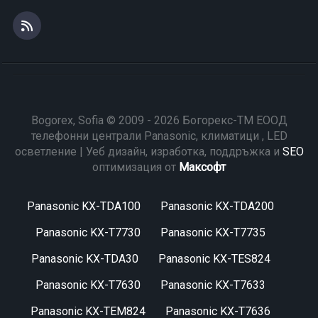
Bogorex, Sofia © 2009 - 2026 Богорекс-ТМ ЕООД
телефонни централи Panasonic, климатици , LED
осветление | Уеб дизайн, изработка, поддръжка и
SEO
оптимизация от
Максофт
Panasonic KX-TDA100
Panasonic KX-TDA200
Panasonic KX-T7730
Panasonic KX-T7735
Panasonic KX-TDA30
Panasonic KX-TES824
Panasonic KX-T7630
Panasonic KX-T7633
Panasonic KX-TEM824
Panasonic KX-T7636