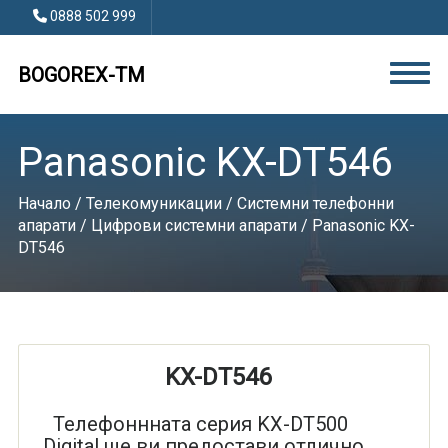
0888 502 999
BOGOREX-TM
Panasonic KX-DT546
Начало
/
Телекомуникации
/
Системни телефонни
апарати
/
Цифрови системни апарати
/ Panasonic KX-
DT546
KX-DT546
Телефоннната серия KX-DT500
Digital ще ви предостави отлично