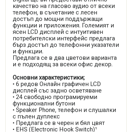
качество на гласово аудио от всеки
телефон, в съчетание с лесен
достъп до мощни поддържащи
функции и приложения. Големият и
ясен LCD дисплей с интуитивен
потребителски интерфейс предлага
бърз достъп до телефонни указатели
и функции.
Предлага се в два цветови варианта
и е подходящ за всеки офис декор.
Основни характеристики;
• 6 редов Онлайн графичен LCD
дисплей със задно осветяване
• 24 свободно програмируеми
функционални бутони
• Speaker Phone, телефон и слушалки
с пълен дуплекс
• Предлага се в черен и бял цвят
• EHS (Electronic Hook Switch)¹