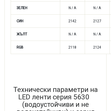
ЗЕЛЕН
N / A
N / A
СИН
2142
2127
ЖЪЛТ
N / A
N / A
RGB
2118
2124
Технически параметри на
LED ленти серия 5630
(водоустойчиви и не