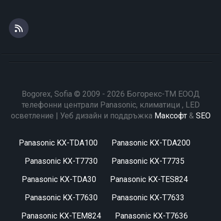
Bogorex, Sofia © 2009 - 2026 Богорекс-ТМ ЕООД
телефонни централи Panasonic, климатици , LED
осветление | Уеб дизайн и поддръжка
Максофт
&
SEO
Panasonic KX-TDA100
Panasonic KX-TDA200
Panasonic KX-T7730
Panasonic KX-T7735
Panasonic KX-TDA30
Panasonic KX-TES824
Panasonic KX-T7630
Panasonic KX-T7633
Panasonic KX-TEM824
Panasonic KX-T7636