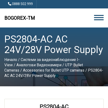
0888 502 999
BOGOREX-TM
PS2804-AC AC
24V/28V Power Supply
Начало
/
Системи за видеонаблюдение I-
View
/
Аналогови Видеокамери
/
UTP Bullet
Cameras
/
Accessories for Bullet UTP cameras
/ PS2804-
AC AC 24V/28V Power Supply
PS2804-AC